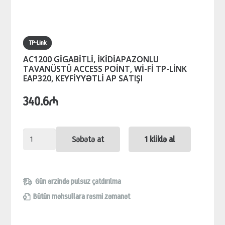
TP-Link
AC1200 GİGABİTLİ, İKİDİAPAZONLU
TAVANÜSTÜ ACCESS POİNT, Wİ-Fİ TP-LİNK
EAP320, KEYFİYYƏTLİ AP SATIŞI
340.6
₼
AC1200
Səbətə at
1 kliklə al
GİGABİTLİ,
İKİDİAPAZONLU
TAVANÜSTÜ
Gün ərzində pulsuz çatdırılma
ACCESS
Bütün məhsullara rəsmi zəmanət
POİNT,