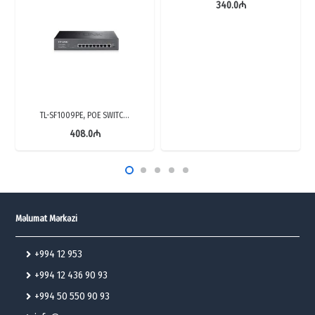
340.0
₼
TL-SF1009PE, POE SWITC…
408.0
₼
Məlumat Mərkəzi
+994 12 953
+994 12 436 90 93
+994 50 550 90 93