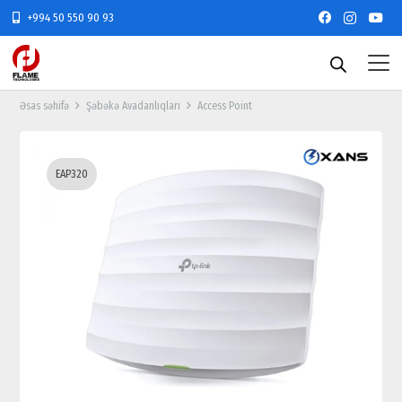
+994 50 550 90 93
Əsas səhifə
Şəbəkə Avadanlıqları
Access Point
EAP320