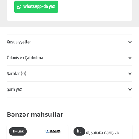
Wİ-
WhatsApp-da yaz
Fİ
TP-
LİNK
EAP320,
Xüsusiyyətlər
KEYFİYYƏTLİ
AP
Ödəniş və Çatdırılma
SATIŞI
Şərhlər (0)
quantity
Şərh yaz
Bənzər məhsullar
TP-Link
İTC
TS-6F, ŞƏBƏKƏ GƏNİŞLƏN…