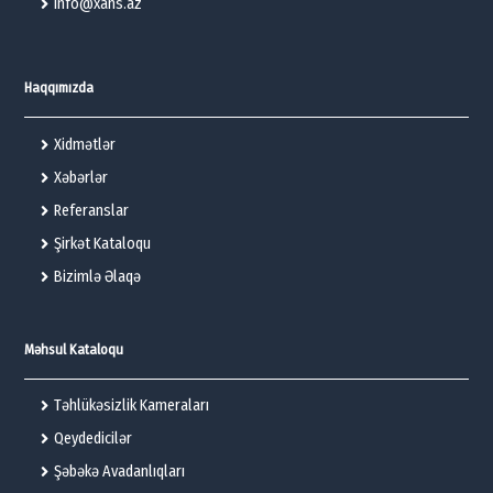
info@xans.az
Haqqımızda
Xidmətlər
Xəbərlər
Referanslar
Şirkət Kataloqu
Bizimlə Əlaqə
Məhsul Kataloqu
Təhlükəsizlik Kameraları
Qeydedicilər
Şəbəkə Avadanlıqları