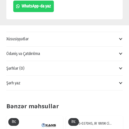
IT3F,
WhatsApp-da yaz
TƏHLÜKƏSİZLİK
KAMERALARI,
KAMERALARIN
SATIŞI,
Xüsusiyyətlər
NƏZARƏT
KAMERALARI
Ödəniş və Çatdırılma
quantity
Şərhlər (0)
Şərh yaz
Bənzər məhsullar
İTC
İTC
TS-0370HS, IR YAYIM Cİ…