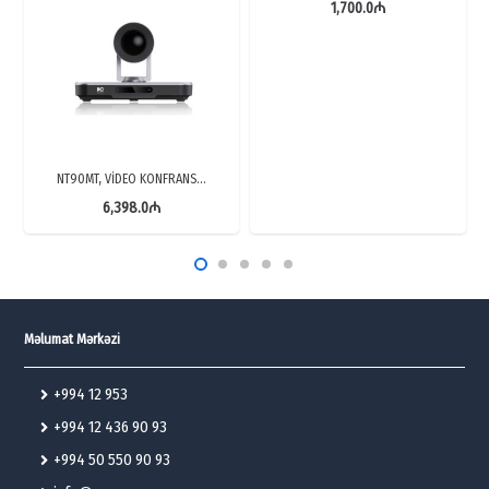
1,700.0
₼
NT90MT, VİDEO KONFRANS…
6,398.0
₼
Məlumat Mərkəzi
+994 12 953
+994 12 436 90 93
+994 50 550 90 93