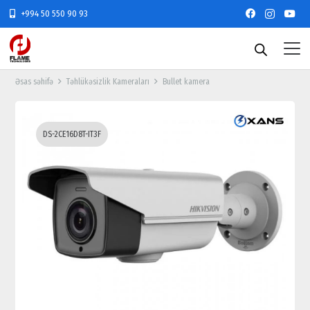
+994 50 550 90 93
Əsas səhifə
Təhlükəsizlik Kameraları
Bullet kamera
DS-2CE16D8T-IT3F