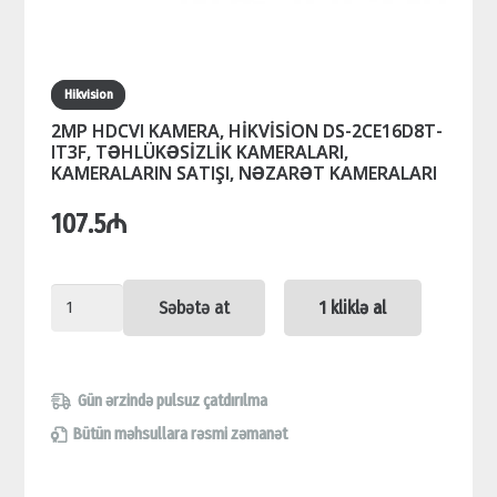
Hikvision
2MP HDCVI KAMERA, HİKVİSİON DS-2CE16D8T-
IT3F, TƏHLÜKƏSİZLİK KAMERALARI,
KAMERALARIN SATIŞI, NƏZARƏT KAMERALARI
107.5
₼
2MP
Səbətə at
1 kliklə al
HDCVI
KAMERA,
HİKVİSİON
Gün ərzində pulsuz çatdırılma
DS-
Bütün məhsullara rəsmi zəmanət
2CE16D8T-