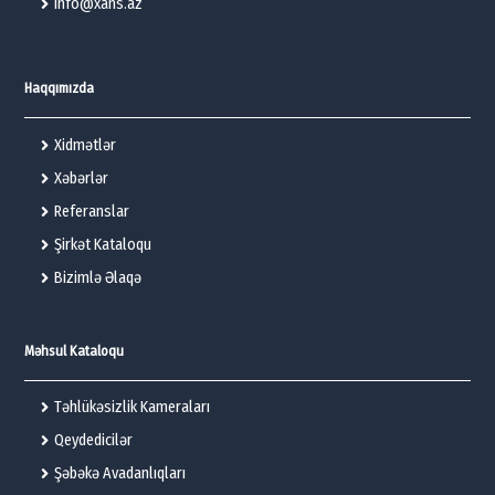
info@xans.az
Haqqımızda
Xidmətlər
Xəbərlər
Referanslar
Şirkət Kataloqu
Bizimlə Əlaqə
Məhsul Kataloqu
Təhlükəsizlik Kameraları
Qeydedicilər
Şəbəkə Avadanlıqları