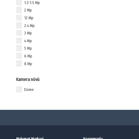
1.3-1.5 Mp
2 Mp
12 Mp
2.4 Mp
3 Mp
4 Mp
5 Mp
6 Mp
8 Mp
Kamera növü
Dome
Məlumat Mərkəzi
Haqqımızda