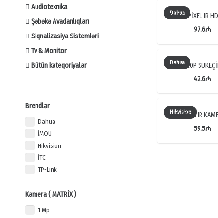
Audiotexnika
Dahua
1 MEGAPİXEL IR H
Şəbəkə Avadanlıqları
97.6
₼
Siqnalizasiya Sistemləri
Tv & Monitor
Dahua
1.4MP 720P SUKEÇ
Bütün kateqoriyalar
42.6
₼
Brendlər
Hikvision
1MP HDCVI IR KAM
Dahua
59.5
₼
İMOU
Hikvision
İTC
TP-Link
Kamera ( MATRİX )
1 Mp