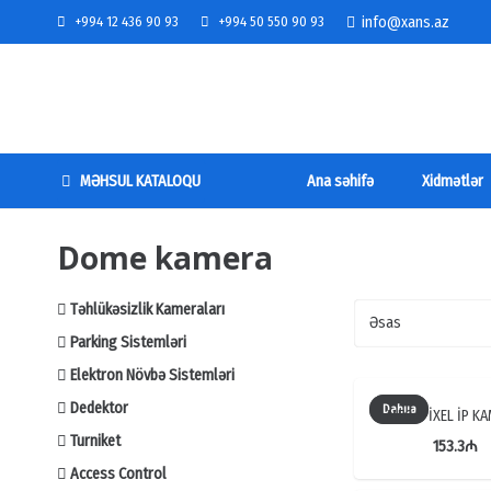
info@xans.az
+994 12 436 90 93
+994 50 550 90 93
MƏHSUL KATALOQU
Ana səhifə
Xidmətlər
Dome kamera
Təhlükəsizlik Kameraları
Parking Sistemləri
Elektron Növbə Sistemləri
Dedektor
Dahua
1 MEGAPİXEL İP K
Turniket
153.3
₼
Access Control