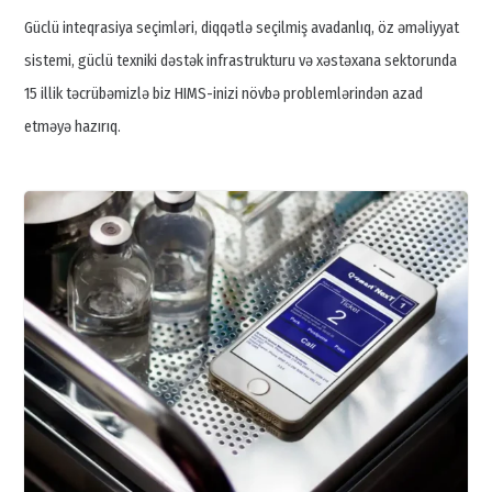
Güclü inteqrasiya seçimləri, diqqətlə seçilmiş avadanlıq, öz əməliyyat
sistemi, güclü texniki dəstək infrastrukturu və xəstəxana sektorunda
15 illik təcrübəmizlə biz HIMS-inizi növbə problemlərindən azad
etməyə hazırıq.