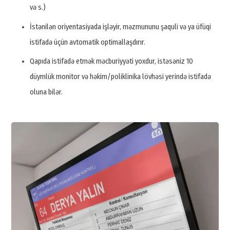
və s.)
İstənilən oriyentasiyada işləyir, məzmununu şaquli və ya üfüqi
istifadə üçün avtomatik optimallaşdırır.
Qapıda istifadə etmək məcburiyyəti yoxdur, istəsəniz 10
düymlük monitor və həkim/poliklinika lövhəsi yerində istifadə
oluna bilər.