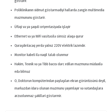
göstərir.
Poliklinikanın xidmət göstərmədiyi hallarda zəngin multimedia
məzmununu göstərir.
Üfüqi və ya şaquli oriyentasiyada işləyir
Ethernet və ya WiFi vasitəsilə simsiz əlaqə qurur
Quraşdırılacaq yerdə yalnız 220V elektrik lazımdır.
Monitor kabeli ilə naqil tələb olunmur
Həkim, Texnik və ya Tibb bacısı dərc edilən məzmuna müdaxilə
edə bilməz
O, Doktorun kompüterindən paylaşılan ekran görüntüsünü deyil,
mərkəzdən idarə olunan məzmunu yayımlayır və vətəndaşlara
arzuolunmaz şəkilləri göstərmir.