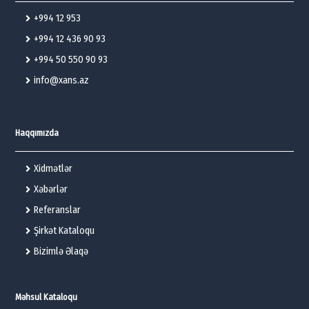
+994 12 953
+994 12 436 90 93
+994 50 550 90 93
info@xans.az
Haqqımızda
Xidmətlər
Xəbərlər
Referanslar
Şirkət Kataloqu
Bizimlə Əlaqə
Məhsul Kataloqu