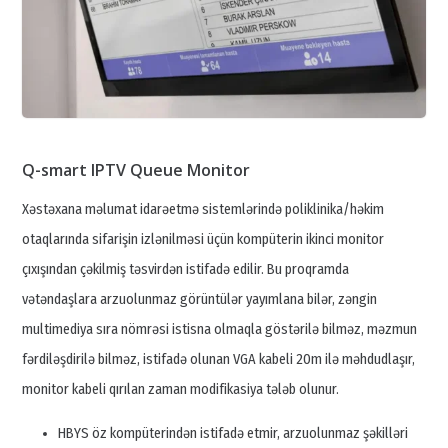
Q-smart IPTV Queue Monitor
Xəstəxana məlumat idarəetmə sistemlərində poliklinika/həkim
otaqlarında sifarişin izlənilməsi üçün kompüterin ikinci monitor
çıxışından çəkilmiş təsvirdən istifadə edilir. Bu proqramda
vətəndaşlara arzuolunmaz görüntülər yayımlana bilər, zəngin
multimediya sıra nömrəsi istisna olmaqla göstərilə bilməz, məzmun
fərdiləşdirilə bilməz, istifadə olunan VGA kabeli 20m ilə məhdudlaşır,
monitor kabeli qırılan zaman modifikasiya tələb olunur.
HBYS öz kompüterindən istifadə etmir, arzuolunmaz şəkilləri