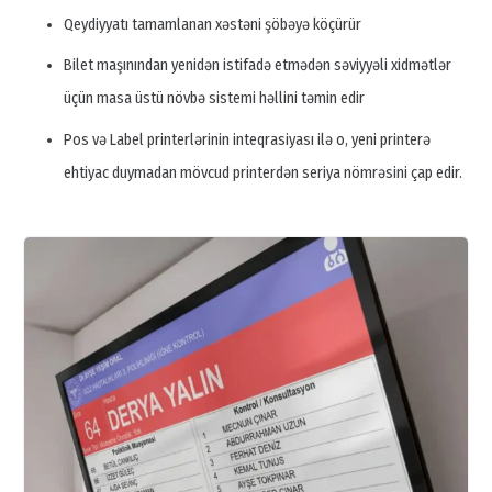
Qeydiyyatı tamamlanan xəstəni şöbəyə köçürür
Bilet maşınından yenidən istifadə etmədən səviyyəli xidmətlər
üçün masa üstü növbə sistemi həllini təmin edir
Pos və Label printerlərinin inteqrasiyası ilə o, yeni printerə
ehtiyac duymadan mövcud printerdən seriya nömrəsini çap edir.