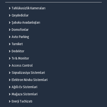
Təhlükəsizlik Kameraları
Qeydedicilər
Şəbəkə Avadanlıqları
Domofonlar
Avto Parking
Turniket
Dedektor
Tv & Monitor
Access Control
Siqnalizasiya Sistemləri
Elektron Növbə Sistemləri
Ağıllı Ev Sistemləri
Mağaza Sistemləri
Enerji Təchizatı