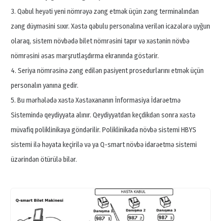
3. Qəbul heyəti yeni nömrəyə zəng etmək üçün zəng terminalından
zəng düyməsini sıxır. Xəstə qəbulu personalına verilən icazələrə uyğun
olaraq, sistem növbədə bilet nömrəsini tapır və xəstənin növbə
nömrəsini əsas marşrutlaşdırma ekranında göstərir.
4. Seriya nömrəsinə zəng edilən pasiyent prosedurlarını etmək üçün
personalın yanına gedir.
5. Bu mərhələdə xəstə Xəstəxananın İnformasiya İdarəetmə
Sistemində qeydiyyata alınır. Qeydiyyatdan keçdikdən sonra xəstə
müvafiq poliklinikaya göndərilir. Poliklinikada növbə sistemi HBYS
sistemi ilə həyata keçirilə və ya Q-smart növbə idarəetmə sistemi
üzərindən ötürülə bilər.