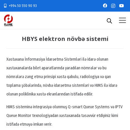
+994 50 550 90 93
HBYS elektron növbə sistemi
Xəstəxana İnformasiya İdarəetmə Sistemləri ilə idarə olunan
xəstəxanalarda bilet aparatlarında yaradılan nömrələr və bu
nömrələrə zəng etmə prinsipi xəstə qəbulu, radiologiya və qan
toplama şöbələrində, növbə idarəetmə sistemləri və HIMS ilə idarə
olunan poliklinika xəstə ekranlarından istifadə edilir.
HIMS sisteminə inteqrasiya olunmuş Q-smart Queue Systems və IPTV
Queue Monitor texnologiyadan xəstəxanada təsəvvür etdiyiniz kimi
istifadə etməyə imkan verir.