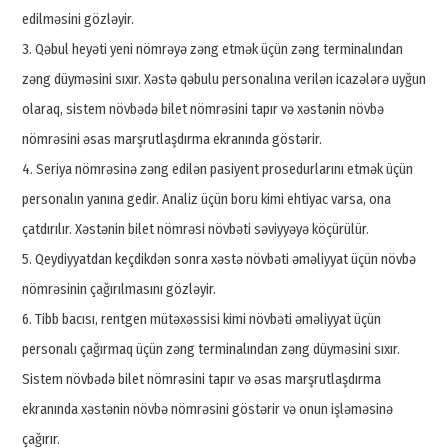
edilməsini gözləyir.
3. Qəbul heyəti yeni nömrəyə zəng etmək üçün zəng terminalından
zəng düyməsini sıxır. Xəstə qəbulu personalına verilən icazələrə uyğun
olaraq, sistem növbədə bilet nömrəsini tapır və xəstənin növbə
nömrəsini əsas marşrutlaşdırma ekranında göstərir.
4. Seriya nömrəsinə zəng edilən pasiyent prosedurlarını etmək üçün
personalın yanına gedir. Analiz üçün boru kimi ehtiyac varsa, ona
çatdırılır. Xəstənin bilet nömrəsi növbəti səviyyəyə köçürülür.
5. Qeydiyyatdan keçdikdən sonra xəstə növbəti əməliyyat üçün növbə
nömrəsinin çağırılmasını gözləyir.
6. Tibb bacısı, rentgen mütəxəssisi kimi növbəti əməliyyat üçün
personalı çağırmaq üçün zəng terminalından zəng düyməsini sıxır.
Sistem növbədə bilet nömrəsini tapır və əsas marşrutlaşdırma
ekranında xəstənin növbə nömrəsini göstərir və onun işləməsinə
çağırır.