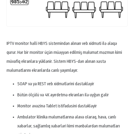
IPTV monitor həlli HBYS sistemindən alınan veb xidməti ilə əlaqə
qurur. Hər bir monitor üçün müəyyən edilmiş məlumat məzmun kimi
müvafiq ekranlara yüklənir. Sistem HBYS-dən alınan xəstə
məlumatlarını ekranlarda canlı yayımlayır.
SOAP və ya REST veb xidmətlərini dəstəkləyir
Bütün ölçülü və 4K ayırdetmə ekranları ilə uyğun gəlir
Monitor əvəzinə Tablet istifadəsini dəstəkləyir
Ambulator klinika məlumatlarına əlavə olaraq, hava, canlı
xəbərlər, sağlamlıq xəbərləri kimi mənbələrdən məlumatları