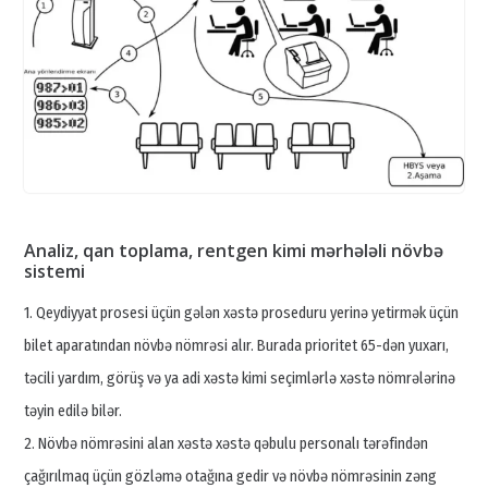
Analiz, qan toplama, rentgen kimi mərhələli növbə
sistemi
1. Qeydiyyat prosesi üçün gələn xəstə proseduru yerinə yetirmək üçün
bilet aparatından növbə nömrəsi alır. Burada prioritet 65-dən yuxarı,
təcili yardım, görüş və ya adi xəstə kimi seçimlərlə xəstə nömrələrinə
təyin edilə bilər.
2. Növbə nömrəsini alan xəstə xəstə qəbulu personalı tərəfindən
çağırılmaq üçün gözləmə otağına gedir və növbə nömrəsinin zəng