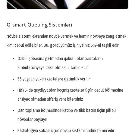
Q-smart Queuing Sistemləri
Növbə sistemi ekrandan növbə vermək və həmin növbəyə zəng etmək
kimi qəbul edilə bilər. Bu, gördüyümüz işin yalnız 5%-ni təşkil edir.
Qəbul şöbəsinə getmədən qəbulu olan xəstələrin
ambulatoriyaya daxil olmasını təmin edir.
65 yaşdan yuxarı xəstələrə üstünlük verilir
HBYS-də qeydiyyatdan keçmiş xəstələr üçün qəbul bölməsinə
ehtiyac olmadan sifariş verə bilərsiniz
Qan toplama bölməsində katibə və tibb bacısı üçün pilləli
növbələr paylayır
Radiologiya şöbəsi üçün növbə sistemi həllini təmin edir