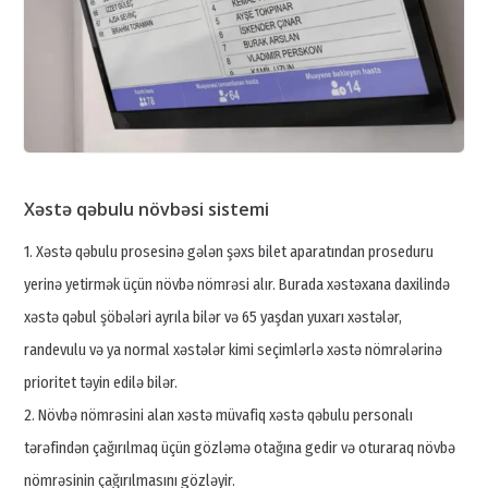
Xəstə qəbulu növbəsi sistemi
1. Xəstə qəbulu prosesinə gələn şəxs bilet aparatından proseduru
yerinə yetirmək üçün növbə nömrəsi alır. Burada xəstəxana daxilində
xəstə qəbul şöbələri ayrıla bilər və 65 yaşdan yuxarı xəstələr,
randevulu və ya normal xəstələr kimi seçimlərlə xəstə nömrələrinə
prioritet təyin edilə bilər.
2. Növbə nömrəsini alan xəstə müvafiq xəstə qəbulu personalı
tərəfindən çağırılmaq üçün gözləmə otağına gedir və oturaraq növbə
nömrəsinin çağırılmasını gözləyir.