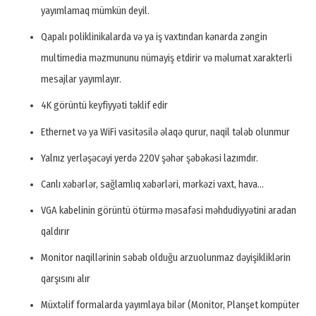
yayımlamaq mümkün deyil.
Qapalı poliklinikalarda və ya iş vaxtından kənarda zəngin
multimedia məzmununu nümayiş etdirir və məlumat xarakterli
mesajlar yayımlayır.
4K görüntü keyfiyyəti təklif edir
Ethernet və ya WiFi vasitəsilə əlaqə qurur, naqil tələb olunmur
Yalnız yerləşəcəyi yerdə 220V şəhər şəbəkəsi lazımdır.
Canlı xəbərlər, sağlamlıq xəbərləri, mərkəzi vaxt, hava…
VGA kabelinin görüntü ötürmə məsafəsi məhdudiyyətini aradan
qaldırır
Monitor naqillərinin səbəb olduğu arzuolunmaz dəyişikliklərin
qarşısını alır
Müxtəlif formalarda yayımlaya bilər (Monitor, Planşet kompüter