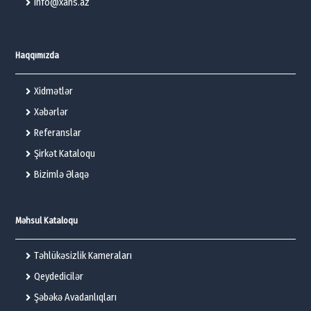
info@xans.az
Haqqımızda
Xidmətlər
Xəbərlər
Referanslar
Şirkət Kataloqu
Bizimlə Əlaqə
Məhsul Kataloqu
Təhlükəsizlik Kameraları
Qeydedicilər
Şəbəkə Avadanlıqları