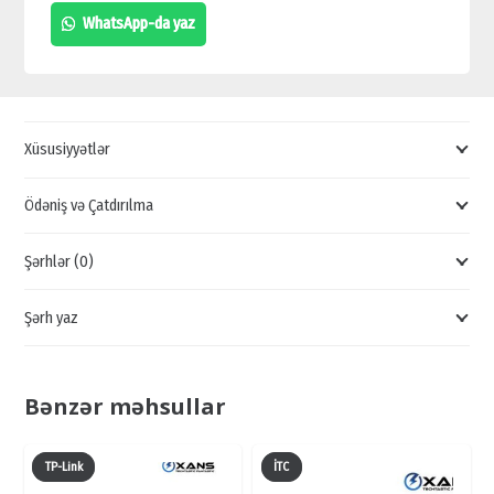
LİNK
WhatsApp-da yaz
TL-
MR3040,
TP-
LİNK
Xüsusiyyətlər
ROUTER,
MİNİ
Ödəniş və Çatdırılma
ROUTER,
Şərhlər (0)
3G
ROUTER,
Şərh yaz
4G
ROUTER
quantity
Bənzər məhsullar
TP-Link
İTC