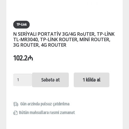
TP-Link
N SERİYALI PORTATİV 3G/4G RoUTER, TP-LİNK
TL-MR3040, TP-LİNK ROUTER, MİNİ ROUTER,
3G ROUTER, 4G ROUTER
102.2
₼
N
Səbətə at
1 kliklə al
SERİYALI
PORTATİV
3G/4G
Gün ərzində pulsuz çatdırılma
RoUTER,
Bütün məhsullara rəsmi zəmanət
TP-