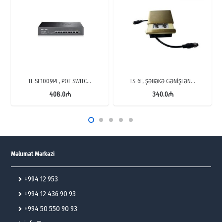
TL-SF1009PE, POE SWITC…
TS-6F, ŞƏBƏKƏ GƏNİŞLƏN…
408.0
₼
340.0
₼
Məlumat Mərkəzi
+994 12 953
+994 12 436 90 93
+994 50 550 90 93