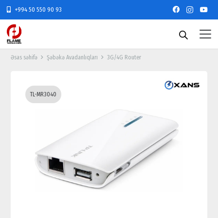
+994 50 550 90 93
Əsas səhifə
Şəbəkə Avadanlıqları
3G/4G Router
TL-MR3040