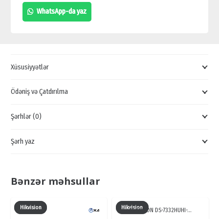
1080P
WhatsApp-da yaz
TURBO
HD
DVR,
MİNİ
Xüsusiyyətlər
VİDEOREGİSTRATORLAR,
HIKVISION
Ödəniş və Çatdırılma
REGISTRATORLAR
Şərhlər (0)
quantity
Şərh yaz
Bənzər məhsullar
Hikvision
Hikvision
HIKVISION DS-7332HUHI-…