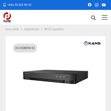
+994 50 550 90 93
Əsas səhifə
Qeydedicilər
HDCVİ qeydedici
DS-7208HTHI-K2