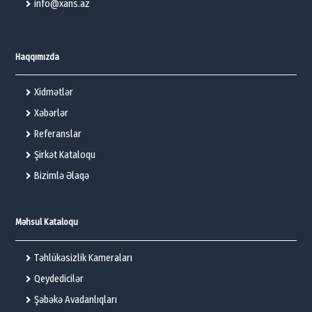
info@xans.az
Haqqımızda
Xidmətlər
Xəbərlər
Referanslar
Şirkət Kataloqu
Bizimlə Əlaqə
Məhsul Kataloqu
Təhlükəsizlik Kameraları
Qeydedicilər
Şəbəkə Avadanlıqları