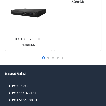
2,980.0
₼
HIKVISION DS-7316HUHI-…
1,680.0
₼
Məlumat Mərkəzi
+994 12 953
+994 12 436 90 93
+994 50 550 90 93