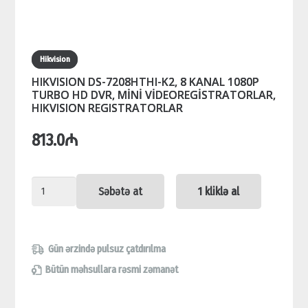
Hikvision
HIKVISION DS-7208HTHI-K2, 8 KANAL 1080P
TURBO HD DVR, MİNİ VİDEOREGİSTRATORLAR,
HIKVISION REGISTRATORLAR
813.0
₼
HIKVISION
Səbətə at
1 kliklə al
DS-
7208HTHI-
K2,
Gün ərzində pulsuz çatdırılma
8
Bütün məhsullara rəsmi zəmanət
KANAL