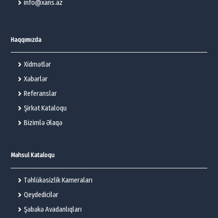
info@xans.az
Haqqımızda
Xidmətlər
Xəbərlər
Referanslar
Şirkət Kataloqu
Bizimlə Əlaqə
Məhsul Kataloqu
Təhlükəsizlik Kameraları
Qeydedicilər
Şəbəkə Avadanlıqları