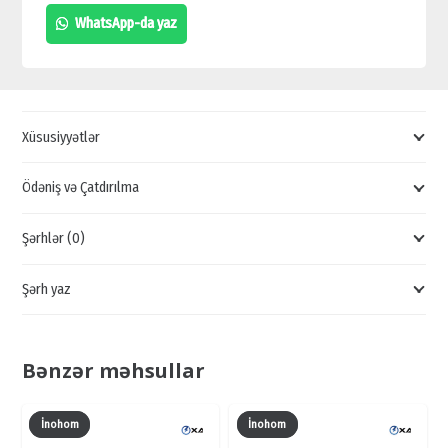
AKSESUARLARI,
WhatsApp-da yaz
YAĞIŞDAN
QORUMAQ
ÜÇÜN
ÖRTÜK,
Xüsusiyyətlər
DOMOFON
SATIŞI
Ödəniş və Çatdırılma
quantity
Şərhlər (0)
Şərh yaz
Bənzər məhsullar
İnohom
İnohom