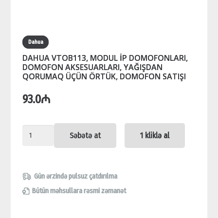
Dahua
DAHUA VTOB113, MODUL İP DOMOFONLARI,
DOMOFON AKSESUARLARI, YAĞIŞDAN
QORUMAQ ÜÇÜN ÖRTÜK, DOMOFON SATIŞI
93.0
₼
DAHUA
Səbətə at
1 kliklə al
VTOB113,
MODUL
İP
Gün ərzində pulsuz çatdırılma
DOMOFONLARI,
Bütün məhsullara rəsmi zəmanət
DOMOFON