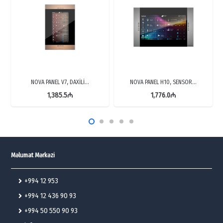
NOVA PANEL V7, DAXİLİ…
NOVA PANEL H10, SENSOR…
1,385.5
₼
1,776.0
₼
Məlumat Mərkəzi
+994 12 953
+994 12 436 90 93
+994 50 550 90 93